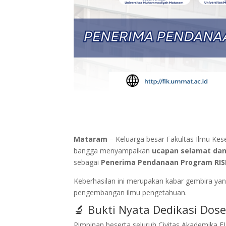
Mataram
– Keluarga besar Fakultas Ilmu K
bangga menyampaikan
ucapan selamat dan 
sebagai
Penerima Pendanaan Program RIS
Keberhasilan ini merupakan kabar gembira ya
pengembangan ilmu pengetahuan.
🔬 Bukti Nyata Dedikasi Dos
Pimpinan beserta seluruh Civitas Akademika F