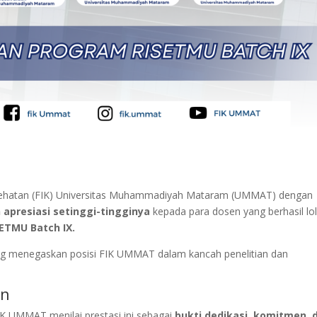
esehatan (FIK) Universitas Muhammadiyah Mataram (UMMAT) dengan
apresiasi setinggi-tingginya
kepada para dosen yang berhasil lo
ETMU Batch IX.
ng menegaskan posisi FIK UMMAT dalam kancah penelitian dan
en
IK UMMAT menilai prestasi ini sebagai
bukti dedikasi, komitmen, 