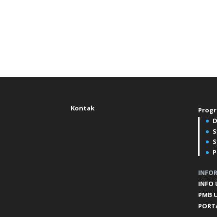
Kontak
Progr
D
S
S
P
INFO
INFO
PMB 
PORT