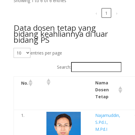
Showing 1 to 6 of 6 entries
‹
1
›
Data dosen tetap yang
bidang keahliannya di luar
bidang PS
entries per page
Search:
Nama
No.
Dosen
Tetap
1.
Najamuddin,
S.Pd.I.,
M.Pd.I