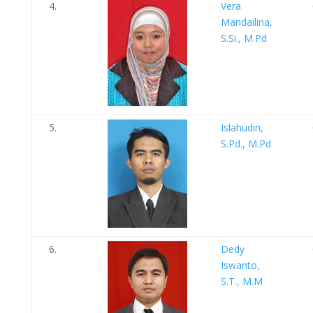
4.
Vera
Mandailina,
S.Si., M.Pd
5.
Islahudin,
S.Pd., M.Pd
6.
Dedy
Iswanto,
S.T., M.M