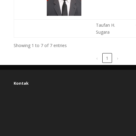
Taufan H.
Sugara
Showing 1 to 7 of 7 entries
‹
1
›
Kontak